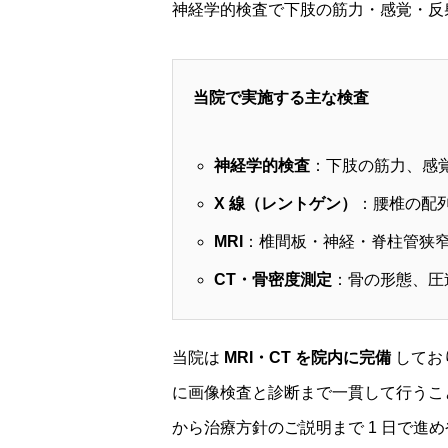
神経学的検査で下肢の筋力・感覚・反
当院で実施する主な検査
神経学的検査
：下肢の筋力、感
X 線（レントゲン）
：腰椎の配
MRI
：椎間板・神経・脊柱管狭
CT・骨密度測定
：骨の形態、圧
当院は
MRI・CT を院内に完備
してお
に画像検査と診断まで一貫して行うこ
から治療方針のご説明まで 1 日で進