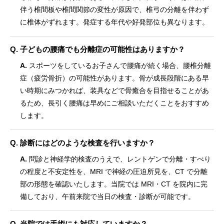
伴う椎間板や椎間関節の変性が原因で、椎弓の分離を伴わず
に椎体がずれます。発症する年代や好発部位も異なります。
Q. 子どもの腰痛でも分離症の可能性はありますか？
A.
スポーツをしているお子さんで腰痛が続く場合、腰椎分離
症（疲労骨折）の可能性があります。骨が成長段階にある早
い時期にみつかれば、装具などで骨癒合を目指せることがあ
るため、長引く腰痛は早めにご相談いただくことをおすすめ
します。
Q. 診断にはどのような検査を行いますか？
A.
問診と神経学的検査のうえで、レントゲンで分離・すべり
の程度と不安定性を、MRI で神経の圧迫所見を、CT で分離
部の形態を確認いたします。当院では MRI・CT を院内に完
備しており、午前来院で当日の検査・診断が可能です。
Q. 当院では手術にも対応していますか？