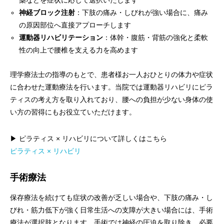
薬などを症状に応じて選択いたします
神経ブロック注射
：下肢の痛み・しびれが強い場合に、痛み
の原因部位へ直接アプローチします
運動器リハビリテーション
：体幹・腹筋・背筋の強化と柔軟
性の向上で腰椎を支える力を高めます
理学療法士の指導のもとで、患者様お一人おひとりの体力や症状
に合わせた運動療法を行います。当院では運動器リハビリにピラ
ティスの考え方を取り入れており、腰への負担が少ない身体の使
い方の習得にもお役立ていただけます。
▶ ピラティス × リハビリについて詳しくはこちら
ピラティス × リハビリ
手術療法
保存療法を続けても症状の改善が乏しい場合や、下肢の痛み・し
びれ・筋力低下が強く日常生活への支障が大きい場合には、手術
療法が選択肢となります。手術では神経の圧迫を取り除き、必要