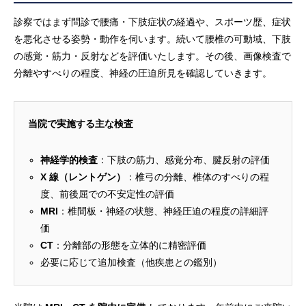
診察ではまず問診で腰痛・下肢症状の経過や、スポーツ歴、症状
を悪化させる姿勢・動作を伺います。続いて腰椎の可動域、下肢
の感覚・筋力・反射などを評価いたします。その後、画像検査で
分離やすべりの程度、神経の圧迫所見を確認していきます。
当院で実施する主な検査
神経学的検査
：下肢の筋力、感覚分布、腱反射の評価
X 線（レントゲン）
：椎弓の分離、椎体のすべりの程
度、前後屈での不安定性の評価
MRI
：椎間板・神経の状態、神経圧迫の程度の詳細評
価
CT
：分離部の形態を立体的に精密評価
必要に応じて追加検査（他疾患との鑑別）