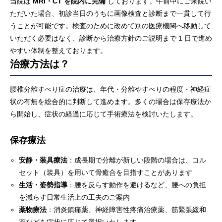
当院は
MRI・CT を院内に完備
しております。午前中にご来院い
ただいた場合、初診当日のうちに画像検査と診断まで一貫して行
うことが可能です。検査のために改めて別の医療機関へ移動して
いただく必要はなく、診断から治療方針のご説明まで 1 日で進め
やすい体制を整えております。
治療方法は？
腰椎分離すべり症の治療は、年代・分離やすべりの程度・神経症
状の有無を総合的に判断して進めます。多くの場合は保存療法か
ら開始し、症状の経過に応じて手術療法を検討いたします。
保存療法
安静・装具療法
：成長期で分離が新しい段階の場合は、コル
セット（装具）を用いて骨癒合を目指すことがあります
生活・姿勢指導
：腰を反らす動作を避けるなど、腰への負担
を減らす日常生活上の工夫のご案内
薬物療法
：消炎鎮痛薬、神経障害性疼痛治療薬、筋緊張緩和