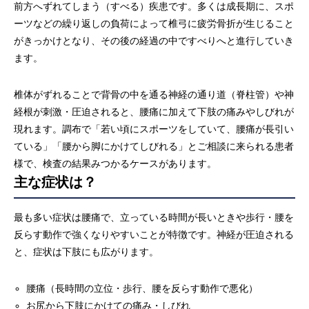
前方へずれてしまう（すべる）疾患です。多くは成長期に、スポ
ーツなどの繰り返しの負荷によって椎弓に疲労骨折が生じること
がきっかけとなり、その後の経過の中ですべりへと進行していき
ます。
椎体がずれることで背骨の中を通る神経の通り道（脊柱管）や神
経根が刺激・圧迫されると、腰痛に加えて下肢の痛みやしびれが
現れます。調布で「若い頃にスポーツをしていて、腰痛が長引い
ている」「腰から脚にかけてしびれる」とご相談に来られる患者
様で、検査の結果みつかるケースがあります。
主な症状は？
最も多い症状は腰痛で、立っている時間が長いときや歩行・腰を
反らす動作で強くなりやすいことが特徴です。神経が圧迫される
と、症状は下肢にも広がります。
腰痛（長時間の立位・歩行、腰を反らす動作で悪化）
お尻から下肢にかけての痛み・しびれ