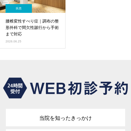
疾患
腰椎変性すべり症｜調布の整
形外科で間欠性跛行から手術
まで対応
2026.06.25
当院を知ったきっかけ