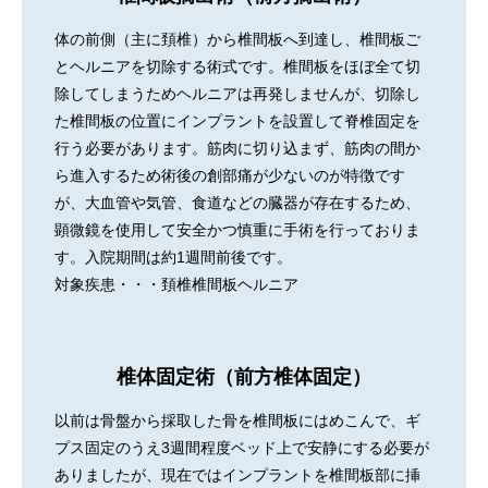
体の前側（主に頚椎）から椎間板へ到達し、椎間板ご
とヘルニアを切除する術式です。椎間板をほぼ全て切
除してしまうためヘルニアは再発しませんが、切除し
た椎間板の位置にインプラントを設置して脊椎固定を
行う必要があります。筋肉に切り込まず、筋肉の間か
ら進入するため術後の創部痛が少ないのが特徴です
が、大血管や気管、食道などの臓器が存在するため、
顕微鏡を使用して安全かつ慎重に手術を行っておりま
す。入院期間は約1週間前後です。
対象疾患・・・頚椎椎間板ヘルニア
椎体固定術（前方椎体固定）
以前は骨盤から採取した骨を椎間板にはめこんで、ギ
プス固定のうえ3週間程度ベッド上で安静にする必要が
ありましたが、現在ではインプラントを椎間板部に挿