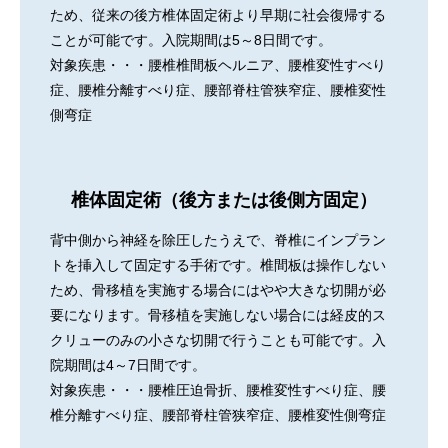
ため、従来の後方椎体固定術より早期に社会復帰する
ことが可能です。入院期間は5～8日間です。
対象疾患・・・腰椎椎間板ヘルニア、腰椎変性すべり
症、腰椎分離すべり症、腰部脊柱管狭窄症、腰椎変性
側弯症
椎体固定術（後方または後側方固定）
背中側から神経を除圧したうえで、脊椎にインプラン
トを挿入して固定する手術です。椎間板は操作しない
ため、骨移植を実施する場合にはやや大きな切開が必
要になります。骨移植を実施しない場合には経皮的ス
クリューのみの小さな切開で行うことも可能です。入
院期間は4～7日間です。
対象疾患・・・腰椎圧迫骨折、腰椎変性すべり症、腰
椎分離すべり症、腰部脊柱管狭窄症、腰椎変性側弯症