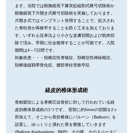
ます。当院では顕微鏡視下棘突起縦割式椎弓切除術か
顕微鏡視下片開き式椎弓切除術を実施しております。
片開き式ではインプラント併用することで、拡大され
た脊柱管が再狭窄することを防ぐ工夫を加えておりま
す。いずれも従来法より小さな皮膚切開および筋肉切
除で済み、早期に社会復帰することが可能です。入院
期間は4～7日間です。
対象疾患・・・頚椎症性脊髄症、頚椎症性神経根症、
頚椎後縦靱帯骨化症、腰部脊柱管狭窄症
経皮的椎体形成術
骨粗鬆症による脊椎圧迫骨折に対して行われている経
皮的椎体形成術の1つです。 背部に約5mmの切開を2ヶ
所加えて、そこから骨折椎体にバルーン（Balloon）を
設置し、ゆっくりと潰れた骨を整復していきます
(Balloon Kyphoplasty : BKP)。その後、そのスペースに