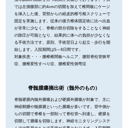
では左側腹部に約4cmの切開を加えて椎間板にケージ
を挿入した後、背部からの経皮的椎弓根スクリューで
固定を実施します。従来の後方椎体固定術に比べ出血
が非常に少なく、脊椎の部分切除をすることなく神経
の除圧が可能となり、結果的に体への負担が少なくな
る手術方法です。原則、手術翌日より起立・歩行を開
始します。入院期間は5～8日間です。
対象疾患・・・腰椎椎間板ヘルニア、腰部脊柱管狭窄
症、腰椎変性すべり症、腰椎変性側弯症
脊髄腫瘍摘出術（髄外のもの）
脊髄硬膜内髄外腫瘍および硬膜外腫瘍が対象で、主に
神経鞘腫や髄膜腫といった腫瘍が多いです。背中側か
らの切開で脊椎を一部削って脊柱管へ到達し、硬膜を
切開して腫瘍を切除します。神経モニタリングシステ