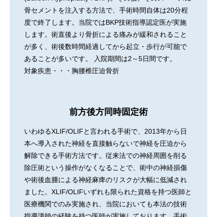
骨セメントを注入する方法で、手術時間自体は20分程
度で終了します。当院ではBKP技術指導認定医が実施
します。術直後より骨折による痛みが緩和されること
が多く、術後数時間経過してから起立・歩行が可能で
あることが多いです。 入院期間は2～5日間です。
対象疾患・・・胸腰椎圧迫骨折
前方後方同時固定術
いわゆるXLIF/OLIFと言われる手術で、2013年から日
本へ導入された神経を直接触らないで神経を圧迫から
解除できる手術方法です。従来法での神経周囲を削る
除圧術という操作がなくなることで、術中の神経損傷
や術後血腫による神経麻痺のリスクが大幅に低減され
ました。XLIF/OLIFいずれも限られた資格を持つ医師と
医療機関でのみ実施され、当院においても本法の技術
指導講師の経験を持つ医師が実施しております。手術