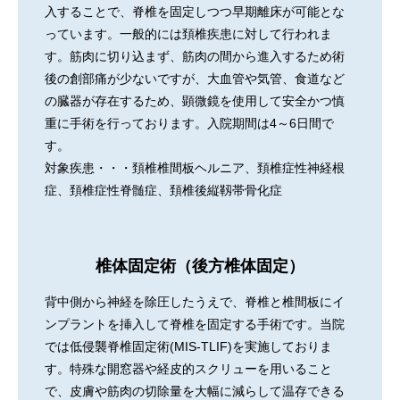
入することで、脊椎を固定しつつ早期離床が可能とな
っています。一般的には頚椎疾患に対して行われま
す。筋肉に切り込まず、筋肉の間から進入するため術
後の創部痛が少ないですが、大血管や気管、食道など
の臓器が存在するため、顕微鏡を使用して安全かつ慎
重に手術を行っております。入院期間は4～6日間で
す。
対象疾患・・・頚椎椎間板ヘルニア、頚椎症性神経根
症、頚椎症性脊髄症、頚椎後縦靱帯骨化症
椎体固定術（後方椎体固定）
背中側から神経を除圧したうえで、脊椎と椎間板にイ
ンプラントを挿入して脊椎を固定する手術です。当院
では低侵襲脊椎固定術(MIS-TLIF)を実施しておりま
す。特殊な開窓器や経皮的スクリューを用いること
で、皮膚や筋肉の切除量を大幅に減らして温存できる