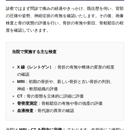
診察ではまず問診で痛みの経過やきっかけ、既往歴を伺い、背部
の圧痛や姿勢、神経症状の有無を確認いたします。その後、画像
検査と骨の状態の評価を行い、骨折の有無や新旧、骨粗鬆症の程
度を確認していきます。
当院で実施する主な検査
X 線（レントゲン）
：骨折の有無や椎体の変形の程度
の確認
MRI
：初期の骨折や、新しい骨折と古い骨折の判別、
神経・軟部組織の評価
CT
：骨の形態を立体的に詳細に評価
骨密度測定
：骨粗鬆症の有無や骨の強度の評価
血液検査
：骨代謝の異常の確認
当院は
MRI・CT を院内に完備
しております。午前中にご来院い