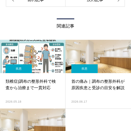
関連記事
疾患
疾患
頚椎症|調布の整形外科で検
首の痛み｜調布の整形外科が
査から治療まで一貫対応
原因疾患と受診の目安を解説
2026.05.18
2026.06.17