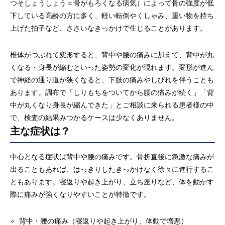
つそしょうしょう＝骨がもろくなる病気）によって骨の強度が低
下している高齢の方に多く、軽い転倒やくしゃみ、重い物を持ち
上げた拍子など、ささいなきっかけで生じることがあります。
椎体がつぶれて変形すると、背中や腰の痛みに加えて、背中が丸
くなる・身長が縮むといった姿勢の変化が現れます。変形が進ん
で神経の通り道が狭くなると、下肢の痛みやしびれを伴うことも
あります。調布で「しりもちをついてから腰の痛みが続く」「背
中が丸くなり身長が縮んできた」とご相談に来られる患者様の中
で、検査の結果みつかるケースは少なくありません。
主な症状は？
中心となる症状は背中や腰の痛みです。骨折直後に急激な痛みが
出ることもあれば、はっきりしたきっかけなく徐々に進行するこ
ともあります。寝返りや起き上がり、立ち座りなど、体を動かす
際に痛みが強くなりやすいことが特徴です。
背中・腰の痛み（寝返りや起き上がり、体動で増悪）