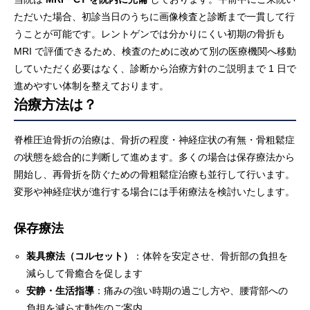
ただいた場合、初診当日のうちに画像検査と診断まで一貫して行
うことが可能です。レントゲンでは分かりにくい初期の骨折も
MRI で評価できるため、検査のために改めて別の医療機関へ移動
していただく必要はなく、診断から治療方針のご説明まで 1 日で
進めやすい体制を整えております。
治療方法は？
脊椎圧迫骨折の治療は、骨折の程度・神経症状の有無・骨粗鬆症
の状態を総合的に判断して進めます。多くの場合は保存療法から
開始し、再骨折を防ぐための骨粗鬆症治療も並行して行います。
変形や神経症状が進行する場合には手術療法を検討いたします。
保存療法
装具療法（コルセット）
：体幹を安定させ、骨折部の負担を
減らして骨癒合を促します
安静・生活指導
：痛みの強い時期の過ごし方や、腰背部への
負担を減らす動作のご案内