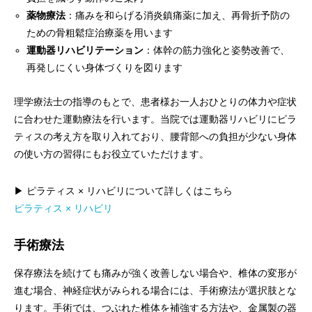
薬物療法
：痛みを和らげる消炎鎮痛薬に加え、再骨折予防の
ための骨粗鬆症治療薬を用います
運動器リハビリテーション
：体幹の筋力強化と姿勢改善で、
再発しにくい身体づくりを図ります
理学療法士の指導のもとで、患者様お一人おひとりの体力や症状
に合わせた運動療法を行います。当院では運動器リハビリにピラ
ティスの考え方を取り入れており、腰背部への負担が少ない身体
の使い方の習得にもお役立ていただけます。
▶ ピラティス × リハビリについて詳しくはこちら
ピラティス × リハビリ
手術療法
保存療法を続けても痛みが強く改善しない場合や、椎体の変形が
進む場合、神経症状がみられる場合には、手術療法が選択肢とな
ります。手術では、つぶれた椎体を補強する方法や、金属製の器