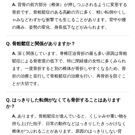
A.
背骨の前方部分（椎体）が押しつぶされるように変形する
骨折です。骨粗鬆症のある高齢の方に多く、軽い転倒やくし
ゃみなどわずかな衝撃でも生じることがあります。背中や腰
の痛み、姿勢の変化、身長低下などがみられます。
Q. 骨粗鬆症と関係がありますか？
A.
深く関係しています。脊椎圧迫骨折の最も多い原因は骨粗
鬆症による骨密度の低下で、特に閉経後の女性に多くみられ
ます。一度骨折すると別の椎体が骨折しやすくなるため、骨
折の治療と並行して骨粗鬆症の治療を行い、再骨折を防ぐこ
とが大切です。
Q. はっきりした転倒がなくても骨折することはあります
か？
A.
あります。骨粗鬆症が進んでいると、くしゃみや重い物を
持ち上げた拍子、日常の動作などはっきりしたきっかけなく
椎体がつぶれることがあります。原因のはっきりしない背