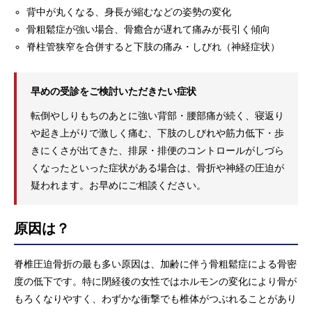
背中が丸くなる、身長が縮むなどの姿勢の変化
骨粗鬆症が強い場合、骨癒合が遅れて痛みが長引く傾向
脊柱管狭窄を合併すると下肢の痛み・しびれ（神経症状）
早めの受診をご検討いただきたい症状
転倒やしりもちのあとに強い背部・腰部痛が続く、寝返り
や起き上がりで激しく痛む、下肢のしびれや筋力低下・歩
きにくさが出てきた、排尿・排便のコントロールがしづら
くなったといった症状がある場合は、骨折や神経の圧迫が
疑われます。お早めにご相談ください。
原因は？
脊椎圧迫骨折の最も多い原因は、加齢に伴う骨粗鬆症による骨密
度の低下です。特に閉経後の女性ではホルモンの変化により骨が
もろくなりやすく、わずかな衝撃でも椎体がつぶれることがあり