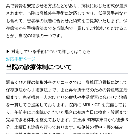
具で背骨を安定させる方法などがあり、病状に応じた術式が選択
されます。当院は脊椎外科手術に対応しており、低侵襲手術など
も含めて、患者様の状態に合わせた術式をご提案いたします。保
存療法から手術療法までを当院内で一貫してご検討いただけるこ
とが、当院の特徴の一つです。
▶ 対応している手術について詳しくはこちら
対応手術ページ
当院の診療体制について
調布くびと腰の整形外科クリニックでは、脊椎圧迫骨折に対して
保存療法から手術療法まで、また再骨折予防のための骨粗鬆症治
療まで、患者様お一人おひとりの症状や生活背景に合わせた治療
を一貫してご提案しております。院内に MRI・CT を完備してお
り、午前中にご来院いただいた場合は初診当日に検査・診断まで
完結できる体制を整えております。京王線 調布駅東口から徒歩 3
分、土曜日も診療を行っております。転倒後の背中・腰の痛み