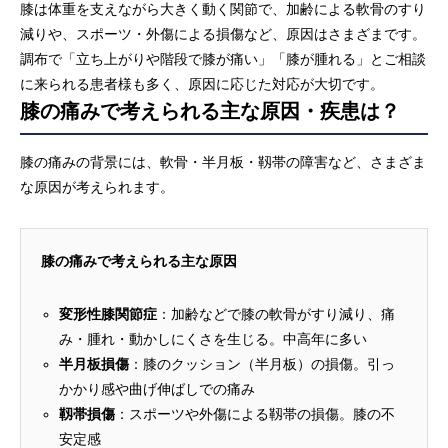
膝は体重を支えながら大きく動く関節で、加齢による軟骨のすり
減りや、スポーツ・外傷による損傷など、原因はさまざまです。
調布で「立ち上がりや階段で膝が痛い」「膝が腫れる」とご相談
に来られる患者様も多く、原因に応じた対応が大切です。
膝の痛みで考えられる主な原因・疾患は？
膝の痛みの背景には、軟骨・半月板・靱帯の障害など、さまざま
な原因が考えられます。
膝の痛みで考えられる主な原因
変形性膝関節症
：加齢などで膝の軟骨がすり減り、痛
み・腫れ・動かしにくさを生じる。中高年に多い
半月板損傷
：膝のクッション（半月板）の損傷。引っ
かかり感や曲げ伸ばしでの痛み
靱帯損傷
：スポーツや外傷による靱帯の損傷。膝の不
安定感