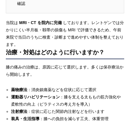
確認
当院は
MRI・CT を院内に完備
しております。レントゲンでは分
かりにくい半月板・靱帯の損傷も MRI で評価できるため、午前
来院で当日のうちに検査・診断まで進めやすい体制を整えており
ます。
治療・対処はどのように行いますか？
膝の痛みの治療は、原因に応じて選択します。多くは保存療法か
ら開始します。
薬物療法
：消炎鎮痛薬などを症状に応じて選択
運動器リハビリテーション
：膝を支える太ももの筋力強化や
柔軟性の向上（ピラティスの考え方を導入）
注射療法
：症状に応じた関節内注射などを行います
装具・生活指導
：膝への負担を減らす工夫、体重管理