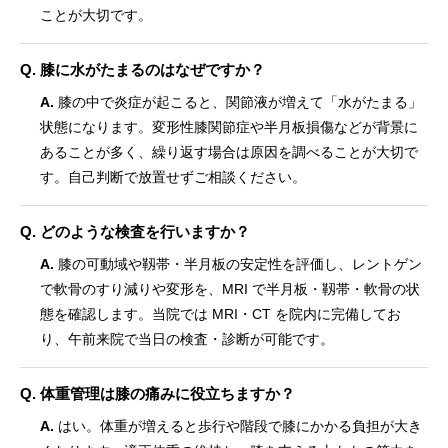
ことが大切です。
Q. 膝に水がたまるのはなぜですか？
A.
膝の中で炎症が起こると、関節液が増えて「水がたまる」
状態になります。変形性膝関節症や半月板損傷などが背景に
あることが多く、繰り返す場合は原因を調べることが大切で
す。自己判断で放置せずご相談ください。
Q. どのような検査を行いますか？
A.
膝の可動域や靱帯・半月板の安定性を評価し、レントゲン
で軟骨のすり減りや変形を、MRI で半月板・靱帯・軟骨の状
態を確認します。当院では MRI・CT を院内に完備してお
り、午前来院で当日の検査・診断が可能です。
Q. 体重管理は膝の痛みに役立ちますか？
A.
はい。体重が増えると歩行や階段で膝にかかる負担が大き