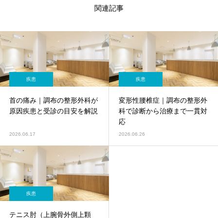
関連記事
疾患
疾患
首の痛み｜調布の整形外科が
変形性腰椎症｜調布の整形外
原因疾患と受診の目安を解説
科で診断から治療まで一貫対
応
2026.06.17
2026.06.26
疾患
テニス肘（上腕骨外側上顆