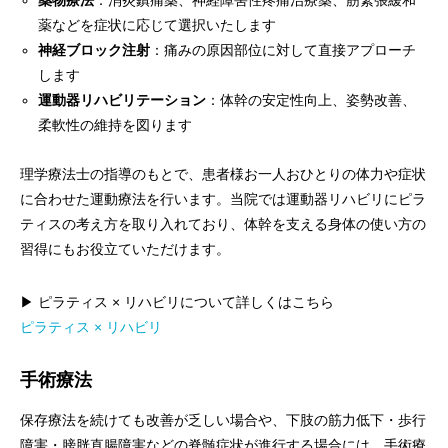
薬物療法
：消炎鎮痛薬、神経障害性疼痛治療薬、筋緊張緩和
薬などを症状に応じて選択いたします
神経ブロック注射
：痛みの原因部位に対して直接アプローチ
します
運動器リハビリテーション
：体幹の安定性向上、姿勢改善、
柔軟性の維持を図ります
理学療法士の指導のもとで、患者様お一人おひとりの体力や症状
に合わせた運動療法を行います。当院では運動器リハビリにピラ
ティスの考え方を取り入れており、体幹を支える身体の使い方の
習得にもお役立ていただけます。
▶ ピラティス × リハビリについて詳しくはこちら
ピラティス × リハビリ
手術療法
保存療法を続けても改善が乏しい場合や、下肢の筋力低下・歩行
障害・膀胱直腸障害などの脊髄症状が進行する場合には、手術療