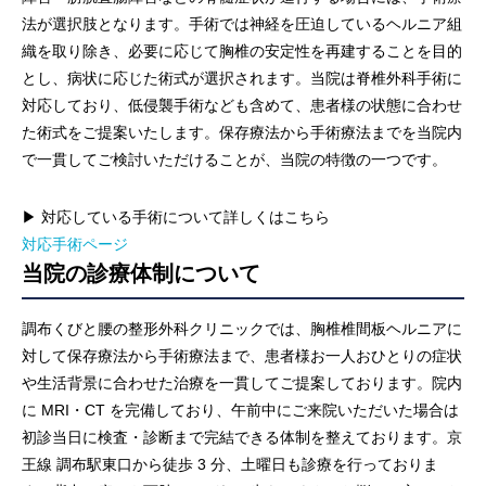
法が選択肢となります。手術では神経を圧迫しているヘルニア組
織を取り除き、必要に応じて胸椎の安定性を再建することを目的
とし、病状に応じた術式が選択されます。当院は脊椎外科手術に
対応しており、低侵襲手術なども含めて、患者様の状態に合わせ
た術式をご提案いたします。保存療法から手術療法までを当院内
で一貫してご検討いただけることが、当院の特徴の一つです。
▶ 対応している手術について詳しくはこちら
対応手術ページ
当院の診療体制について
調布くびと腰の整形外科クリニックでは、胸椎椎間板ヘルニアに
対して保存療法から手術療法まで、患者様お一人おひとりの症状
や生活背景に合わせた治療を一貫してご提案しております。院内
に MRI・CT を完備しており、午前中にご来院いただいた場合は
初診当日に検査・診断まで完結できる体制を整えております。京
王線 調布駅東口から徒歩 3 分、土曜日も診療を行っておりま