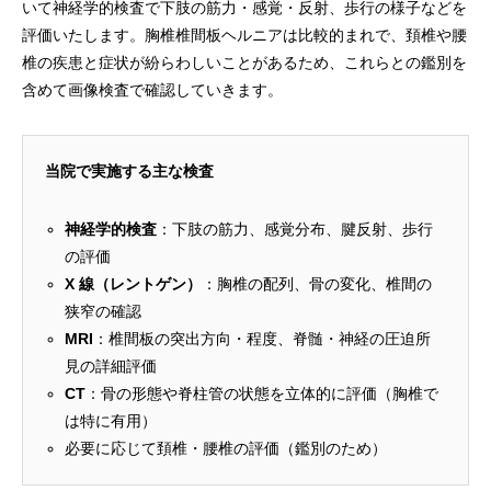
いて神経学的検査で下肢の筋力・感覚・反射、歩行の様子などを
評価いたします。胸椎椎間板ヘルニアは比較的まれで、頚椎や腰
椎の疾患と症状が紛らわしいことがあるため、これらとの鑑別を
含めて画像検査で確認していきます。
当院で実施する主な検査
神経学的検査
：下肢の筋力、感覚分布、腱反射、歩行
の評価
X 線（レントゲン）
：胸椎の配列、骨の変化、椎間の
狭窄の確認
MRI
：椎間板の突出方向・程度、脊髄・神経の圧迫所
見の詳細評価
CT
：骨の形態や脊柱管の状態を立体的に評価（胸椎で
は特に有用）
必要に応じて頚椎・腰椎の評価（鑑別のため）