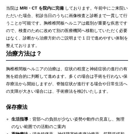
当院は
MRI・CT を院内に完備
しております。午前中にご来院い
ただいた場合、初診当日のうちに画像検査と診断まで一貫して行
うことが可能です。胸椎椎間板ヘルニアは鑑別が重要な疾患です
ので、検査のために改めて別の医療機関へ移動していただく必要
はなく、診断から治療方針のご説明まで 1 日で進めやすい体制を
整えております。
治療方法は？
胸椎椎間板ヘルニアの治療は、症状の程度と神経症状の進行の有
無を総合的に判断して進めます。多くの場合は手術を行わない保
存療法から開始しますが、脊髄症状が進行する場合や日常生活へ
の支障が大きい場合には、手術療法を検討いたします。
保存療法
生活指導
：背部への負担が少ない姿勢や動作の見直し、無理
のない範囲での活動のご案内