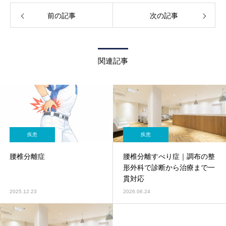
前の記事
次の記事
関連記事
疾患
疾患
腰椎分離症
腰椎分離すべり症｜調布の整
形外科で診断から治療まで一
貫対応
2025.12.23
2026.06.24