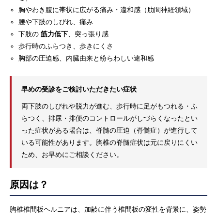
胸やわき腹に帯状に広がる痛み・違和感（肋間神経領域）
腰や下肢のしびれ、痛み
下肢の
筋力低下
、突っ張り感
歩行時のふらつき、歩きにくさ
胸部の圧迫感、内臓由来と紛らわしい違和感
早めの受診をご検討いただきたい症状
両下肢のしびれや脱力が進む、歩行時に足がもつれる・ふ
らつく、排尿・排便のコントロールがしづらくなったとい
った症状がある場合は、脊髄の圧迫（脊髄症）が進行して
いる可能性があります。胸椎の脊髄症状は元に戻りにくい
ため、お早めにご相談ください。
原因は？
胸椎椎間板ヘルニアは、加齢に伴う椎間板の変性を背景に、姿勢