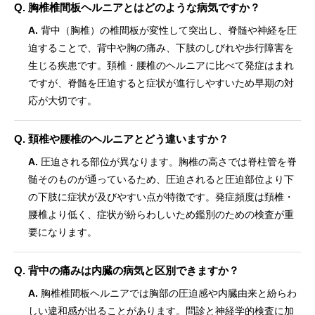
Q. 胸椎椎間板ヘルニアとはどのような病気ですか？
A.
背中（胸椎）の椎間板が変性して突出し、脊髄や神経を圧
迫することで、背中や胸の痛み、下肢のしびれや歩行障害を
生じる疾患です。頚椎・腰椎のヘルニアに比べて発症はまれ
ですが、脊髄を圧迫すると症状が進行しやすいため早期の対
応が大切です。
Q. 頚椎や腰椎のヘルニアとどう違いますか？
A.
圧迫される部位が異なります。胸椎の高さでは脊柱管を脊
髄そのものが通っているため、圧迫されると圧迫部位より下
の下肢に症状が及びやすい点が特徴です。発症頻度は頚椎・
腰椎より低く、症状が紛らわしいため鑑別のための検査が重
要になります。
Q. 背中の痛みは内臓の病気と区別できますか？
A.
胸椎椎間板ヘルニアでは胸部の圧迫感や内臓由来と紛らわ
しい違和感が出ることがあります。問診と神経学的検査に加