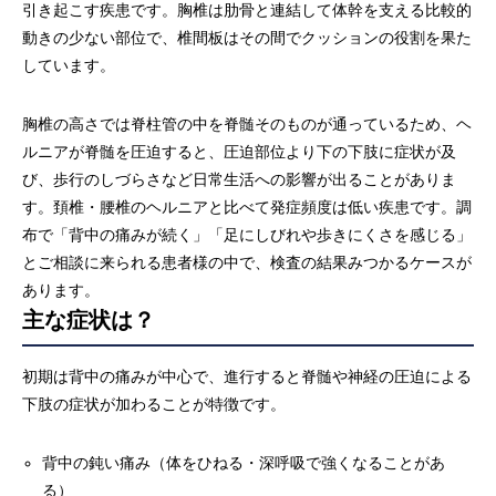
引き起こす疾患です。胸椎は肋骨と連結して体幹を支える比較的
動きの少ない部位で、椎間板はその間でクッションの役割を果た
しています。
胸椎の高さでは脊柱管の中を脊髄そのものが通っているため、ヘ
ルニアが脊髄を圧迫すると、圧迫部位より下の下肢に症状が及
び、歩行のしづらさなど日常生活への影響が出ることがありま
す。頚椎・腰椎のヘルニアと比べて発症頻度は低い疾患です。調
布で「背中の痛みが続く」「足にしびれや歩きにくさを感じる」
とご相談に来られる患者様の中で、検査の結果みつかるケースが
あります。
主な症状は？
初期は背中の痛みが中心で、進行すると脊髄や神経の圧迫による
下肢の症状が加わることが特徴です。
背中の鈍い痛み（体をひねる・深呼吸で強くなることがあ
る）