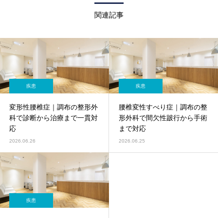
関連記事
疾患
疾患
変形性腰椎症｜調布の整形外
腰椎変性すべり症｜調布の整
科で診断から治療まで一貫対
形外科で間欠性跛行から手術
応
まで対応
2026.06.26
2026.06.25
疾患