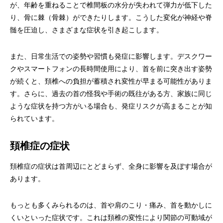
が、年齢を重ねることで椎間板の水分が失われて弾力が低下した
り、骨に棘（骨棘）ができたりします。こうした変化が神経や脊
髄を圧迫し、さまざまな症状を引き起こします。
また、日常生活での姿勢や習慣も発症に影響します。デスクワー
クやスマートフォンの長時間使用により、首を前に突き出す姿勢
が続くと、頚椎への負担が蓄積され変性が早まる可能性がありま
す。さらに、過去の首の怪我や手術の既往がある方、家族に同じ
ような症状を持つ方がいる場合も、発症リスクが高まることが知
られています。
頚椎症の症状
頚椎症の症状は首周辺にとどまらず、全身に影響を及ぼす場合が
あります。
もっとも多くみられるのは、首や肩のこり・痛み、首を動かしに
くいといった症状です。これは頚椎の変性により関節の可動域が