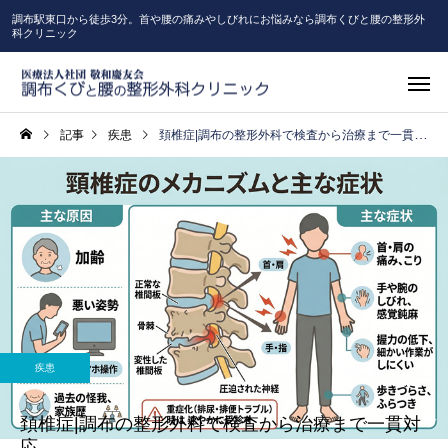
調布駅東口から徒歩3分。首や腰の痛みやしびれにお悩みなら調布くびと腰の整形外
科クリニック
記事
疾患
頚椎症|調布の整形外科で検査から治療まで一貫対応
疾患
頚椎症|調布の整形外科で検査から治療まで一貫対
応